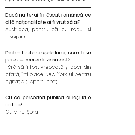
Dacă nu te-ai fi născut româncă, ce 
altă naționalitate ai fi vrut să ai?
Austriacă, pentru că au reguli și 
disciplină. 
Dintre toate orașele lumii, care ți se 
pare cel mai entuziasmant?
Fără să fi fost vreodată și doar din 
afară, îmi place New York-ul pentru 
agitație și oportunități. 
Cu ce persoană publică ai ieși la o 
cafea?
Cu Mihai Șora. 