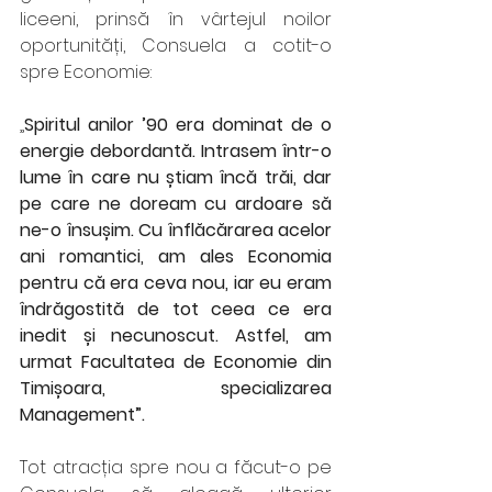
liceeni, prinsă în vârtejul noilor 
oportunități, Consuela a cotit-o 
spre Economie: 
„
Spiritul anilor ’90 era dominat de o 
energie debordantă. Intrasem într-o 
lume în care nu știam încă trăi, dar 
pe care ne doream cu ardoare să 
ne-o însușim. Cu înflăcărarea acelor 
ani romantici, am ales Economia 
pentru că era ceva nou, iar eu eram 
îndrăgostită de tot ceea ce era 
inedit și necunoscut. Astfel, am 
urmat Facultatea de Economie din 
Timișoara, specializarea 
Management”.
Tot atracția spre nou a făcut-o pe 