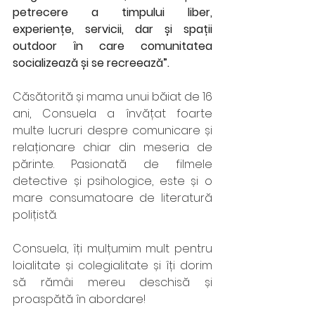
petrecere a timpului liber, 
experiențe, servicii, dar și spații 
outdoor în care comunitatea 
socializează și se recreează”. 
Căsătorită și mama unui băiat de 16 
ani, Consuela a învățat foarte 
multe lucruri despre comunicare și 
relaționare chiar din meseria de 
părinte. Pasionată de filmele 
detective și psihologice, este și o 
mare consumatoare de literatură 
polițistă. 
Consuela, îți mulțumim mult pentru 
loialitate și colegialitate și îți dorim 
să rămâi mereu deschisă și 
proaspătă în abordare!