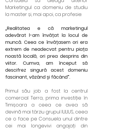
Consuela să aleagă ulterior 
Marketingul ca domeniu de studiu 
la master și, mai apoi, ca profesie: 
„Realitatea e că marketingul 
adevărat l-am învățat la locul de 
muncă. Ceea ce învățasem ori era 
extrem de neadecvat pentru piața 
noastă locală, ori prea desprins din 
viitor. Cumva, am început să 
descifrez singură acest domeniu 
fascinant, văzând și făcând”. 
Primul său job a fost la centrul 
comercial Terra, prima investiție în 
Timișoara a ceea ce avea să 
devină mai târziu grupul IULIUS, ceea 
ce o face pe Consuela unul dintre 
cei mai longevivi angajați din 