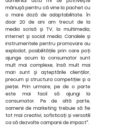
domeniul ăsta mi se potrivește 
mănușă pentru că vine la pachet cu 
o mare doză de adaptabilitate. În 
doar 20 de ani am trecut de la 
media scrisă și TV, la multimedia, 
internet și social media. Canalele și 
instrumentele pentru promovare au 
explodat, posibilitățile prin care poți 
ajunge acum la consumator sunt 
mult mai complexe, însă mult mai 
mari sunt și așteptările clienților, 
precum și structura competiției și a 
pieței. Prin urmare, pe de o parte 
este mai facil să ajungi la 
consumator. Pe de altă parte, 
oamenii de marketing trebuie să fie 
tot mai creativi, sofisticați și versatili 
ca să dezvolte campanii de impact”. 