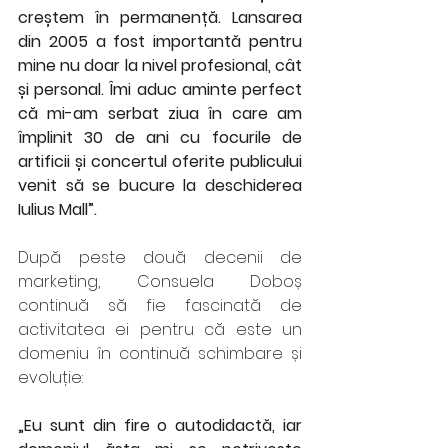
creștem în permanență. Lansarea 
din 2005 a fost importantă pentru 
mine nu doar la nivel profesional, cât 
și personal. Îmi aduc aminte perfect 
că mi-am serbat ziua în care am 
împlinit 30 de ani cu focurile de 
artificii și concertul oferite publicului 
venit să se bucure la deschiderea 
Iulius Mall”. 
După peste două decenii de 
marketing, Consuela Doboș 
continuă să fie fascinată de 
activitatea ei pentru că este un 
domeniu în continuă schimbare și 
evoluție: 
„Eu sunt din fire o autodidactă, iar 