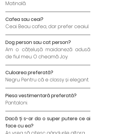
Matinală. 
Cafea sau ceai? 
Ceai. Beau cafea, dar prefer ceaiul. 
Dog person sau cat person?
Am o cățelușă maidaneză adusă 
de fiul meu. O cheamă Joy. 
Culoarea preferată?
Negru. Pentru că e classy și elegant.
Piesa vestimentară preferată? 
Pantaloni.
Dacă ți s-ar da o super putere ce ai 
face cu ea?
Aș vrea să citesc gândurile altora. 