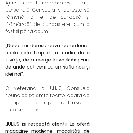
Ajunsă la maturitate profesională și 
personală, Consuela își dorește să 
rămână la fel de curioasă și 
„flămândă” de cunoaștere, cum a 
fost și până acum: 
„Dacă îmi doresc ceva cu ardoare, 
acela este timp de a studia, de a 
învăța, de a merge la workshop-uri, 
de unde pot veni cu un suflu nou și 
idei noi”. 
O veterană a IULIUS, Consuela 
spune că se simte foarte legată de 
companie, care pentru Timișoara 
este un etalon: 
„IULIUS își respectă clienții. Le oferă 
magazine moderne, modalități de 