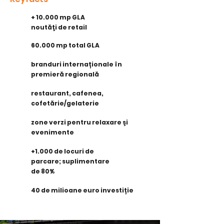
+ 10.000 mp GLA
noutăţi de retail
60.000 mp total GLA
branduri internaționale în
premieră regională
restaurant, cafenea,
cofetărie/gelaterie
zone verzi pentru relaxare şi
evenimente
+1.000 de locuri de
parcare; suplimentare
de 80%
40 de milioane euro investiție