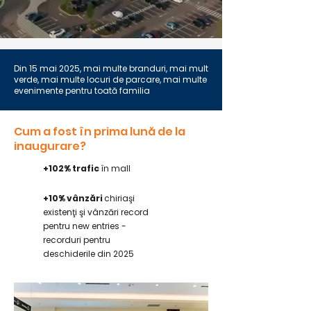
Din 15 mai 2025, mai multe branduri, mai mult
verde, mai multe locuri de parcare, mai multe
evenimente pentru toată familia
Cum a fost în prima lună de la
inaugurare?
+102% trafic
în mall
+10% vânzări
chiriaşi
existenţi şi vânzări record
pentru new entries -
recorduri pentru
deschiderile din 2025