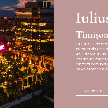
Iuli
Timișoa
La Iulius Town am
comerciale din Rom
Anul trecut, Iuliu
prin inaugurările P
din ţară care incl
newsletter ce ev
Mai mult