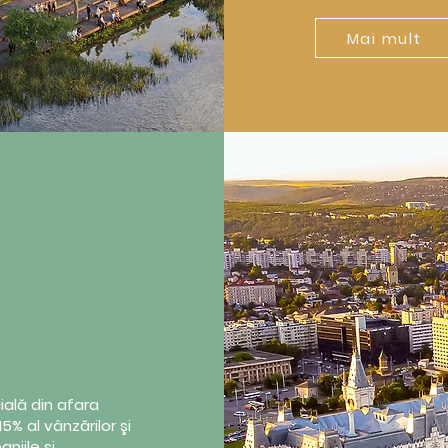
Mai mult
ală din afara
5% al vânzărilor şi
niile și