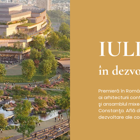
IUL
în dezvo
Premieră în Români
ai arhitecturii c
şi ansamblul mixe
Constanţa. Află d
dezvoltare ale c