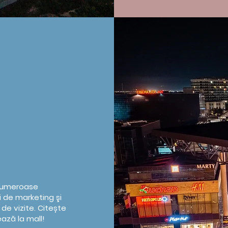
u numeroase
 de marketing şi
 de vizite. Citește
ază la mall!