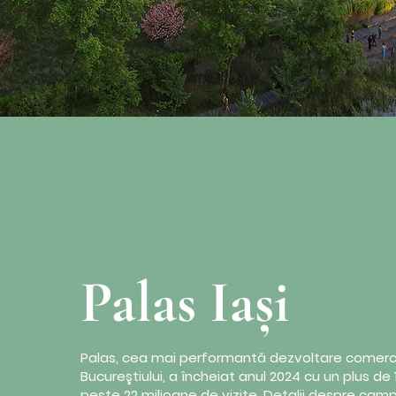
Palas Iași
Palas, cea mai performantă dezvoltare comerci
Bucureştiului, a încheiat anul 2024 cu un plus de 1
peste 22 milioane de vizite. Detalii despre campa