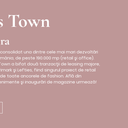
us Town
ra
 consolidat una dintre cele mai mari dezvoltări
ânia, de peste 190.000 mp (retail şi office).
s Town a bifat două tranzacţii de leasing majore,
rimark şi Lefties, fiind singurul proiect de retail
ude toate ancorele de fashion. Află din
enimente şi inaugurări de magazine urmează!