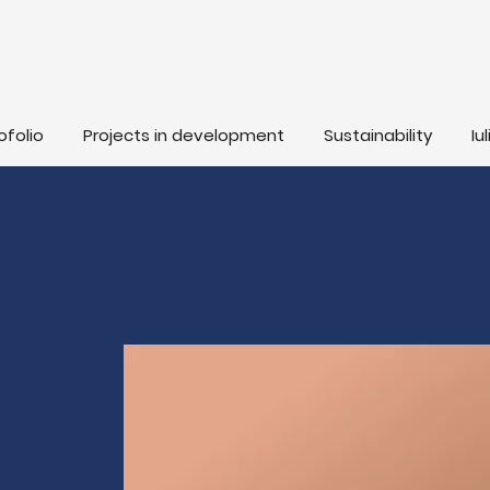
ofolio
Projects in development
Sustainability
Iu