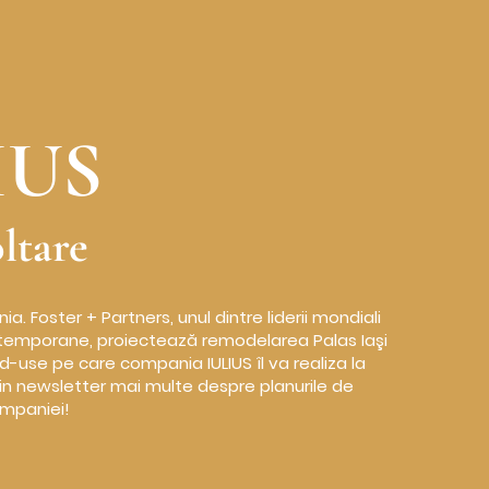
IUS
ltare
a. Foster + Partners, unul dintre liderii mondiali
ontemporane, proiectează remodelarea Palas Iaşi
d-use pe care compania IULIUS îl va realiza la
in newsletter mai multe despre planurile de
ompaniei!