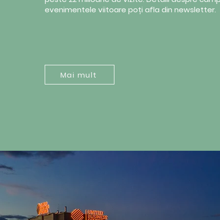
evenimentele viitoare poți afla din newsletter.
Mai mult