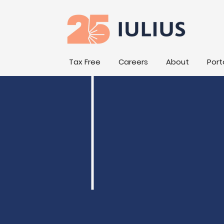
Tax Free
Careers
About
Port