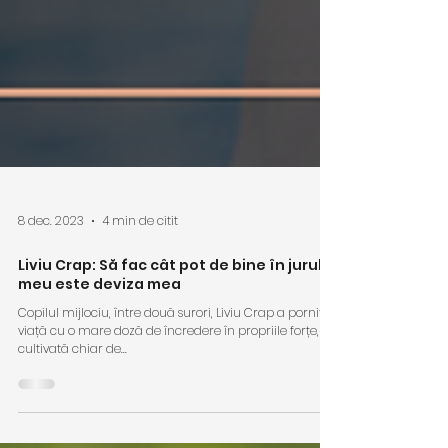
8 dec. 2023
4 min de citit
Liviu Crap: Să fac cât pot de bine în jurul
meu este deviza mea
Copilul mijlociu, între două surori, Liviu Crap a pornit în
viață cu o mare doză de încredere în propriile forțe,
cultivată chiar de...