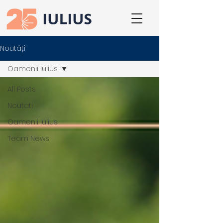
Noutăți
Oamenii Iulius
All Posts
Noutati
Oamenii Iulius
Team News