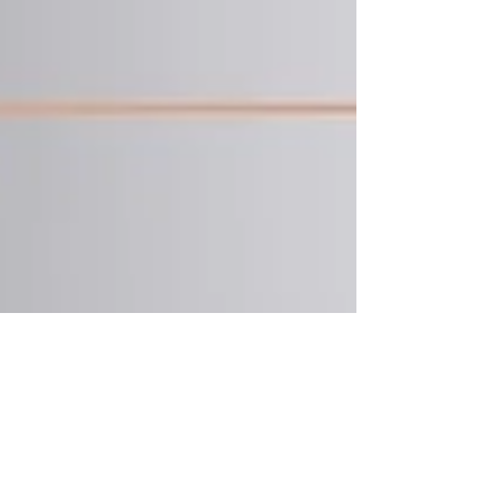
Ce au fotbalul și contabilitatea în comun? La o primă
vedere nu prea multe, însă ambele i-au marcat viața
lui Constantin Năstase....